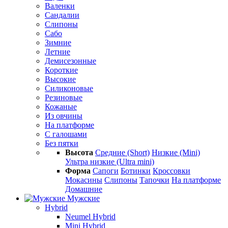
Валенки
Сандалии
Слипоны
Сабо
Зимние
Летние
Демисезонные
Короткие
Высокие
Силиконовые
Резиновые
Кожаные
Из овчины
На платформе
С галошами
Без пятки
Высота
Средние (Short)
Низкие (Mini)
Ультра низкие (Ultra mini)
Форма
Сапоги
Ботинки
Кроссовки
Мокасины
Слипоны
Тапочки
На платформе
Домашние
Мужские
Hybrid
Neumel Hybrid
Mini Hybrid