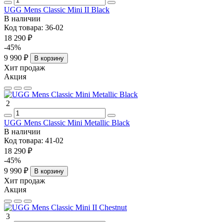
Mini
быстрого обувания при
городской вариант.
UGG Mens Classic Mini II Black
Zip
высоком подъеме.
В наличии
Classic
Мембрана Gore-Tex и
Зимний дождь,
Код товара:
36-02
Mini
водонепроницаемая кожа с
мокрый снег,
18 290 ₽
GTX
герметичными швами.
глубокие сугробы.
-45%
9 990 ₽
В корзину
Доставка и примерка по Москве и России
Хит продаж
Акция
По Москве работает курьерская доставка. Курьер привозит до
трех смежных размеров для примерки. Оплата принимается
после примерки и проверки оригинальности по QR-коду
2
маркировки «Честный Знак». В регионы России заказы
отправляются через СДЭК с возможностью осмотра вложения
UGG Mens Classic Mini Metallic Black
перед оплатой.
В наличии
Код товара:
41-02
18 290 ₽
-45%
9 990 ₽
В корзину
Хит продаж
Акция
3