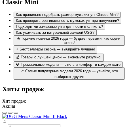
предотвращает перегрев стопы в помещении.
Classic Mini
Подошва Treadlite:
легкая полимерная основа с
протектором гасит ударные нагрузки и не скользит.
Как правильно подобрать размер мужских угг Classic Mini?
Стелька UGGplush:
смесь натуральной шерсти и
Как проверить оригинальность мужских угг при получении?
лиоцелла подстраивается под анатомическую форму
стопы.
Подходят ли замшевые угги для носки в слякоть?
Водоотталкивающая обработка:
замша пропитана
Как ухаживать за натуральной замшей UGG?
гидрофобным составом для защиты от мокрого снега и
🔥 Горячие новинки 2026 года — будьте первыми, кто оценит
реагентов.
стиль!
⭐ Бестселлеры сезона — выбирайте лучшее!
Линейка мужских моделей Classic Mini
💰 Товары с лучшей ценой — экономьте разумно!
Разные модификации мужских мини-угг разработаны под
💎 Премиальные модели — стиль и комфорт в каждом шаге
определенные погодные условия:
📈 Самые популярные модели 2026 года — узнайте, что
выбирают другие
Температурный
Модель
Материал и особенности
режим
Хиты продаж
Натуральная замша с базовой
Сухой мороз до –30
Classic
влагозащитной пропиткой и
°C, городские
Mini II
овчиной.
прогулки.
Хит продаж
Акция
Classic
Кожа со специальным
Влажная зима,
Mini
металлизированным
слякоть и оттепель.
Metallic
покрытием от грязи.
4
Classic
Модель с боковой молнией для
Универсальный