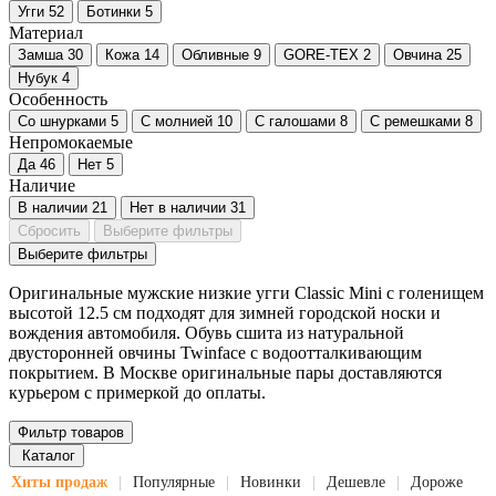
Угги
52
Ботинки
5
Материал
Замша
30
Кожа
14
Обливные
9
GORE-TEX
2
Овчина
25
Нубук
4
Особенность
Со шнурками
5
С молнией
10
С галошами
8
С ремешками
8
Непромокаемые
Да
46
Нет
5
Наличие
В наличии
21
Нет в наличии
31
Сбросить
Выберите фильтры
Выберите фильтры
Оригинальные мужские низкие угги Classic Mini с голенищем
высотой 12.5 см подходят для зимней городской носки и
вождения автомобиля. Обувь сшита из натуральной
двусторонней овчины Twinface с водоотталкивающим
покрытием. В Москве оригинальные пары доставляются
курьером с примеркой до оплаты.
Фильтр товаров
Каталог
Хиты продаж
Популярные
Новинки
Дешевле
Дороже
|
|
|
|