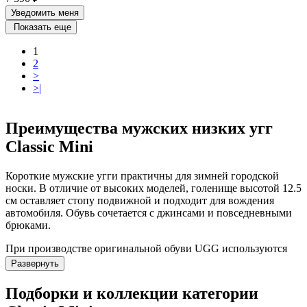
Уведомить меня
Показать еще
1
2
>
>|
Преимущества мужских низких угг
Classic Mini
Короткие мужские угги практичны для зимней городской
носки. В отличие от высоких моделей, голенище высотой 12.5
см оставляет стопу подвижной и подходит для вождения
автомобиля. Обувь сочетается с джинсами и повседневными
брюками.
При производстве оригинальной обуви UGG используются
технологичные материалы:
Развернуть
Овчина Twinface:
двусторонняя овчина класса А
Подборки и коллекции категории
сохраняет тепло при температуре до –30 °C и