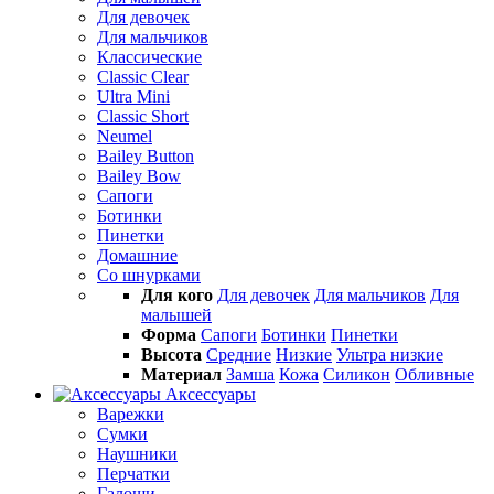
Для девочек
Для мальчиков
Классические
Classic Clear
Ultra Mini
Classic Short
Neumel
Bailey Button
Bailey Bow
Сапоги
Ботинки
Пинетки
Домашние
Со шнурками
Для кого
Для девочек
Для мальчиков
Для
малышей
Форма
Сапоги
Ботинки
Пинетки
Высота
Средние
Низкие
Ультра низкие
Материал
Замша
Кожа
Силикон
Обливные
Аксессуары
Варежки
Сумки
Наушники
Перчатки
Галоши