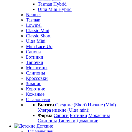
Tasman Hybrid
Ultra Mini Hybrid
Neumel
Tasman
Lowmel
Classic Mini
Classic Short
Ultra Mini
Mini Lace-Up
Сапоги
Ботинки
Тапочки
Мокасины
Слипоны
Кроссовки
Зимние
Короткие
Кожаные
С галошами
Высота
Средние (Short)
Низкие (Mini)
Ультра низкие (Ultra mini)
Форма
Сапоги
Ботинки
Мокасины
Слипоны
Тапочки
Домашние
Детские
Для малышей