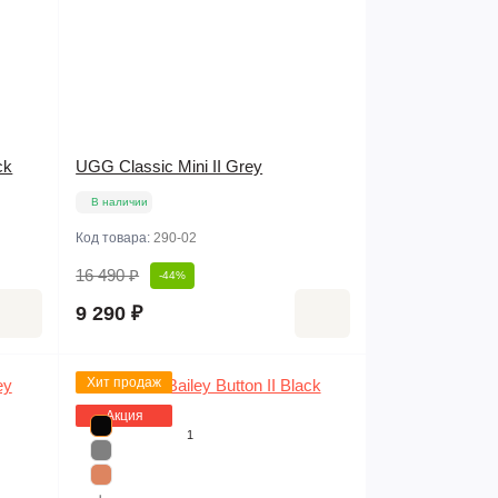
ck
UGG Classic Mini II Grey
В наличии
Код товара:
290-02
16 490 ₽
-44%
9 290 ₽
Хит продаж
Акция
1