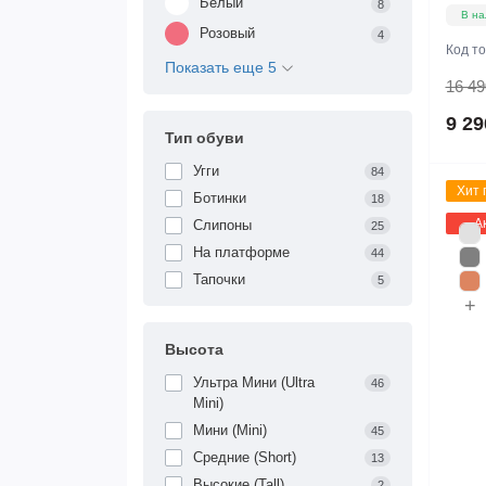
Белый
8
В на
Розовый
4
Код т
Показать еще 5
16 49
9 29
Тип обуви
Угги
84
Хит 
Ботинки
18
А
Слипоны
25
На платформе
44
Тапочки
5
+
Высота
Ультра Мини (Ultra
46
Mini)
Мини (Mini)
45
Средние (Short)
13
Высокие (Tall)
2