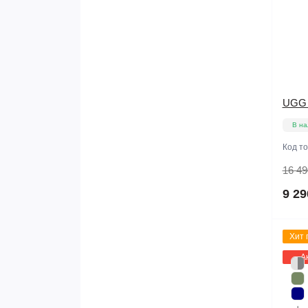
UGG C
В на
Код т
16 49
9 29
Хит 
А