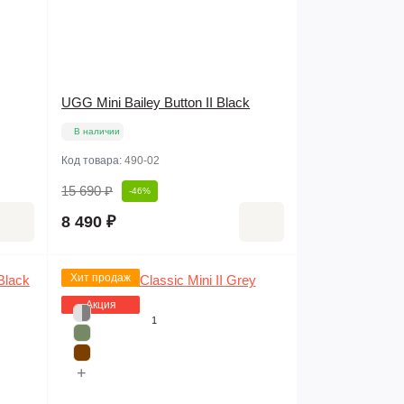
UGG Mini Bailey Button II Black
В наличии
Код товара:
490-02
15 690 ₽
-46%
8 490 ₽
Хит продаж
Акция
1
+