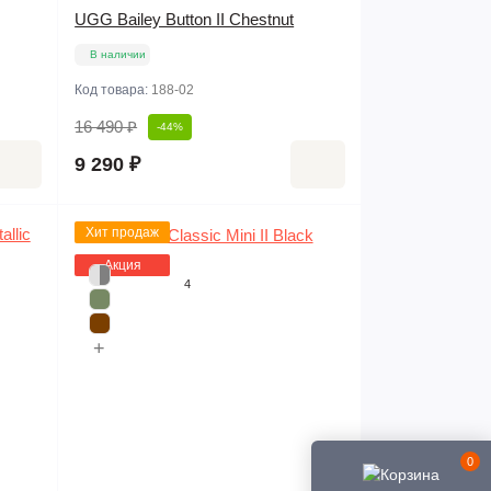
UGG Bailey Button II Chestnut
В наличии
Код товара:
188-02
16 490 ₽
-44%
9 290 ₽
Хит продаж
Акция
4
+
0