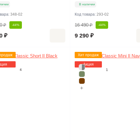
личии
В наличии
овара:
348-02
Код товара:
293-02
0 ₽
16 490 ₽
-44%
-44%
0 ₽
9 290 ₽
продаж
Хит продаж
кция
Акция
4
1
+