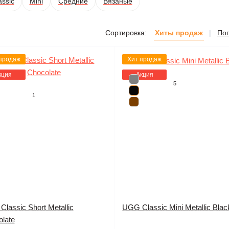
assic
Mini
Средние
Вязаные
Хиты продаж
По
Сортировка:
|
продаж
Хит продаж
кция
Акция
5
1
lassic Short Metallic
UGG Classic Mini Metallic Blac
late