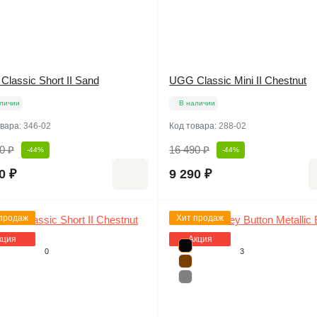
lassic Short II Sand
UGG Classic Mini II Chestnut
личии
В наличии
овара:
346-02
Код товара:
288-02
0 ₽
16 490 ₽
-44%
-44%
0 ₽
9 290 ₽
продаж
Хит продаж
кция
Акция
0
3