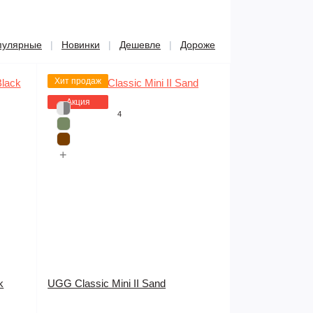
пулярные
Новинки
Дешевле
Дороже
|
|
|
Хит продаж
Акция
4
+
k
UGG Classic Mini II Sand