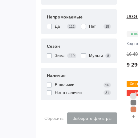
UGG C
Непромокаемые
Да
Нет
112
15
В на
Код т
Сезон
16 49
Зима
Мульти
119
8
9 29
Наличие
Хит 
В наличии
96
Нет в наличии
31
А
+
Сбросить
Выберите фильтры