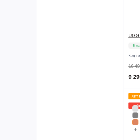
UGG C
В на
Код т
16 49
9 29
Хит 
А
+