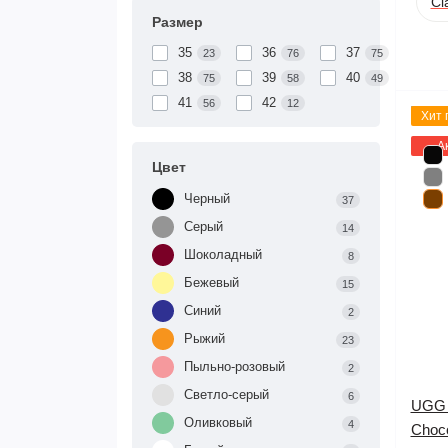
Cl
Размер
35
36
37
23
76
75
38
39
40
75
58
49
41
42
56
12
Хит 
А
Цвет
Черный
37
Серый
14
Шоколадный
8
Бежевый
15
Синий
2
Рыжий
23
Пыльно-розовый
2
Светло-серый
6
UGG C
Оливковый
4
Choco