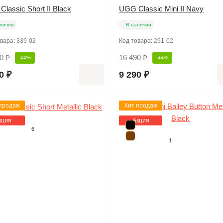
lassic Short II Black
UGG Classic Mini II Navy
личии
В наличии
овара:
339-02
Код товара:
291-02
0 ₽
16 490 ₽
-44%
-44%
0 ₽
9 290 ₽
продаж
Хит продаж
кция
Акция
6
1