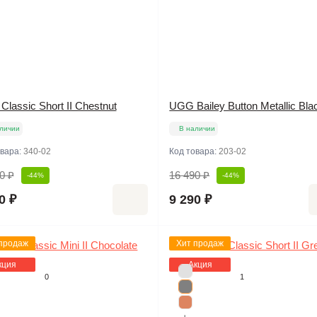
lassic Short II Chestnut
UGG Bailey Button Metallic Bla
личии
В наличии
овара:
340-02
Код товара:
203-02
0 ₽
16 490 ₽
-44%
-44%
0 ₽
9 290 ₽
продаж
Хит продаж
кция
Акция
0
1