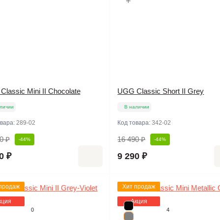
+
lassic Mini II Chocolate
UGG Classic Short II Grey
личии
В наличии
овара:
289-02
Код товара:
342-02
0 ₽
16 490 ₽
-44%
-44%
0 ₽
9 290 ₽
продаж
Хит продаж
кция
Акция
0
4