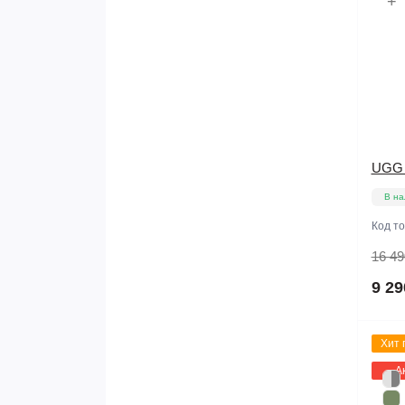
+
UGG C
В на
Код т
16 49
9 29
Хит 
А