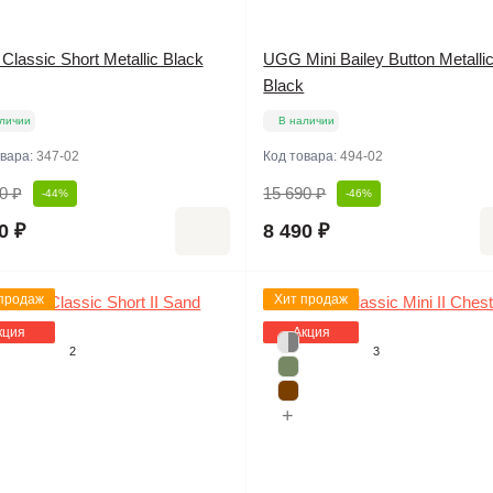
lassic Short Metallic Black
UGG Mini Bailey Button Metalli
Black
личии
В наличии
овара:
347-02
Код товара:
494-02
0 ₽
15 690 ₽
-44%
-46%
0 ₽
8 490 ₽
продаж
Хит продаж
кция
Акция
2
3
+