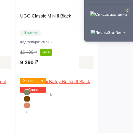
0
c
UGG Classic Mini II Black
В наличии
Код товара:
287-02
16 490 ₽
-44%
9 290 ₽
Хит продаж
Акция
3
+