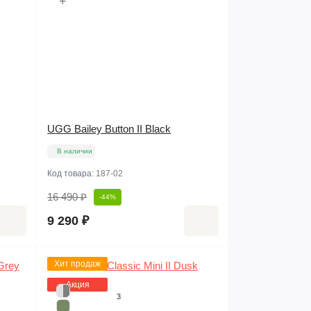
+
UGG Bailey Button II Black
В наличии
Код товара:
187-02
16 490 ₽
-44%
9 290 ₽
Хит продаж
Акция
3