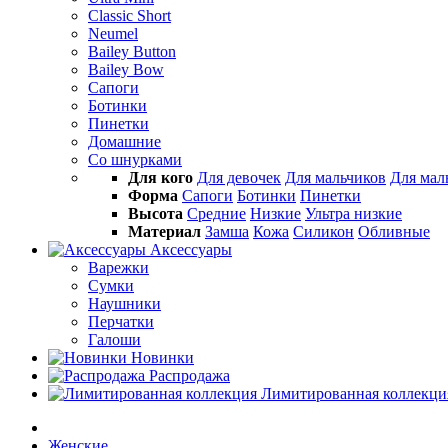
Classic Short
Neumel
Bailey Button
Bailey Bow
Сапоги
Ботинки
Пинетки
Домашние
Со шнурками
Для кого
Для девочек
Для мальчиков
Для ма
Форма
Сапоги
Ботинки
Пинетки
Высота
Средние
Низкие
Ультра низкие
Материал
Замша
Кожа
Силикон
Обливные
Аксессуары
Варежки
Сумки
Наушники
Перчатки
Галоши
Новинки
Распродажа
Лимитированная коллекци
Женские