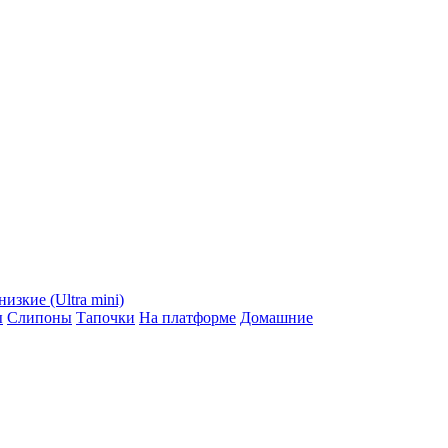
низкие (Ultra mini)
ы
Слипоны
Тапочки
На платформе
Домашние