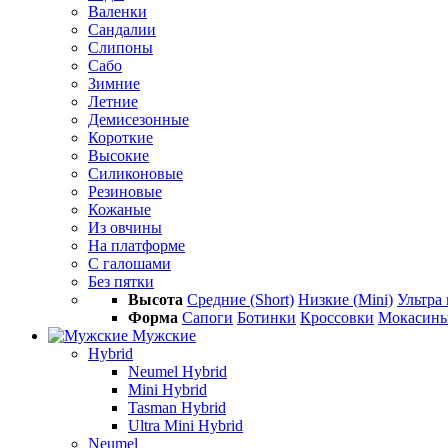
Валенки
Сандалии
Слипоны
Сабо
Зимние
Летние
Демисезонные
Короткие
Высокие
Силиконовые
Резиновые
Кожаные
Из овчины
На платформе
С галошами
Без пятки
Высота
Средние (Short)
Низкие (Mini)
Ультра 
Форма
Сапоги
Ботинки
Кроссовки
Мокасин
Мужские
Hybrid
Neumel Hybrid
Mini Hybrid
Tasman Hybrid
Ultra Mini Hybrid
Neumel