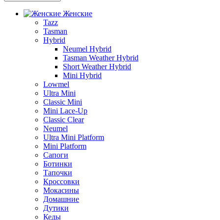
Женские
Tazz
Tasman
Hybrid
Neumel Hybrid
Tasman Weather Hybrid
Short Weather Hybrid
Mini Hybrid
Lowmel
Ultra Mini
Classic Mini
Mini Lace-Up
Classic Clear
Neumel
Ultra Mini Platform
Mini Platform
Сапоги
Ботинки
Тапочки
Кроссовки
Мокасины
Домашние
Дутики
Кеды