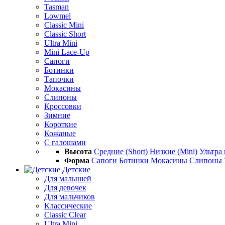
Tasman
Lowmel
Classic Mini
Classic Short
Ultra Mini
Mini Lace-Up
Сапоги
Ботинки
Тапочки
Мокасины
Слипоны
Кроссовки
Зимние
Короткие
Кожаные
С галошами
Высота
Средние (Short)
Низкие (Mini)
Ультра 
Форма
Сапоги
Ботинки
Мокасины
Слипоны
Детские
Для малышей
Для девочек
Для мальчиков
Классические
Classic Clear
Ultra Mini