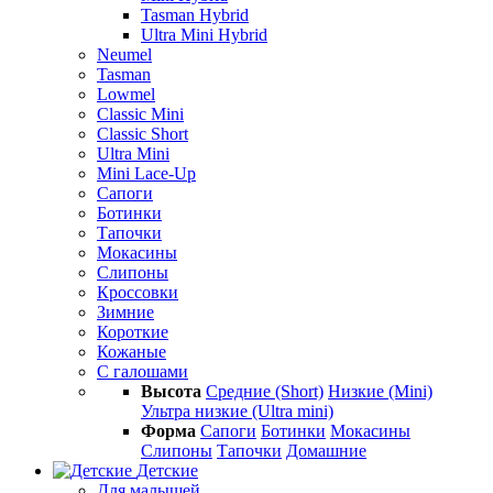
Tasman Hybrid
Ultra Mini Hybrid
Neumel
Tasman
Lowmel
Classic Mini
Classic Short
Ultra Mini
Mini Lace-Up
Сапоги
Ботинки
Тапочки
Мокасины
Слипоны
Кроссовки
Зимние
Короткие
Кожаные
С галошами
Высота
Средние (Short)
Низкие (Mini)
Ультра низкие (Ultra mini)
Форма
Сапоги
Ботинки
Мокасины
Слипоны
Тапочки
Домашние
Детские
Для малышей