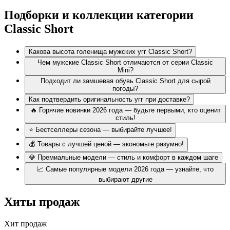
Высота
Анатомическая
Отличительные
Модель
Подборки и коллекции категории
голенища
посадка
детали
Вертикальный
Classic Short
Classic
20.3 см (8
До нижней
задний шов, ровный
Short
дюймов)
части икры
срез
Какова высота голенища мужских угг Classic Short?
Classic
14.0 см (5.5
Закрывает
Тканевая петелька
Чем мужские Classic Short отличаются от серии Classic
Mini
дюймов)
щиколотку
(пуллер) на заднике
Mini?
Classic
9.5 см (3.75
Чуть выше
Асимметричный срез,
Подходит ли замшевая обувь Classic Short для сырой
Ultra Mini
дюйма)
лодыжки
петелька сзади
погоды?
Как подтвердить оригинальность угг при доставке?
Материалы и технологии подошвы
🔥 Горячие новинки 2026 года — будьте первыми, кто оценит
стиль!
В оригинальной обуви UGG используется подошва Treadlite
⭐ Бестселлеры сезона — выбирайте лучшее!
из лёгкого полимера на основе EVA. Она сохраняет гибкость
💰 Товары с лучшей ценой — экономьте разумно!
при температуре до –30 °C, амортизирует шаги и не скользит.
Анатомическая стелька UGGplush из натуральной шерсти и
💎 Премиальные модели — стиль и комфорт в каждом шаге
лиоцелла подстраивается под форму стопы.
📈 Самые популярные модели 2026 года — узнайте, что
выбирают другие
Проверка оригинальности по системе «Честный
Знак»
Хиты продаж
Каждая пара поставляется в фирменной коробке с уникальной
Хит продаж
маркировкой РФ. QR-код на упаковке позволяет мгновенно