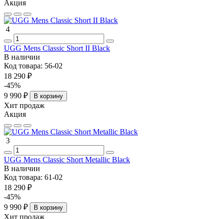
Акция
проверить оригинальность обуви через государственное
мобильное приложение перед покупкой. Доставка по Москве
выполняется на следующий день, курьер привозит до двух пар
4
для бесплатной примерки.
UGG Mens Classic Short II Black
В наличии
Код товара:
56-02
18 290 ₽
-45%
9 990 ₽
В корзину
Хит продаж
Акция
3
UGG Mens Classic Short Metallic Black
В наличии
Код товара:
61-02
18 290 ₽
-45%
9 990 ₽
В корзину
Хит продаж