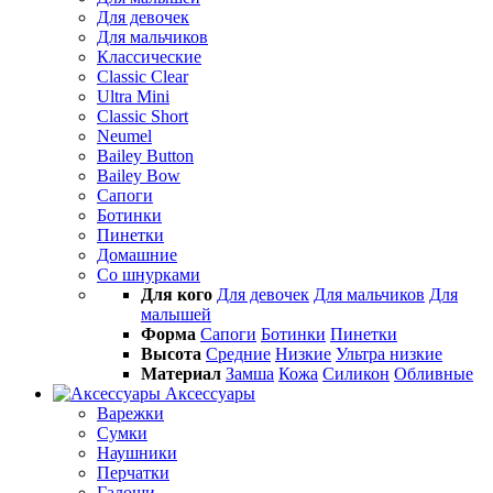
Для девочек
Для мальчиков
Классические
Classic Clear
Ultra Mini
Classic Short
Neumel
Bailey Button
Bailey Bow
Сапоги
Ботинки
Пинетки
Домашние
Со шнурками
Для кого
Для девочек
Для мальчиков
Для
малышей
Форма
Сапоги
Ботинки
Пинетки
Высота
Средние
Низкие
Ультра низкие
Материал
Замша
Кожа
Силикон
Обливные
Аксессуары
Варежки
Сумки
Наушники
Перчатки
Галоши