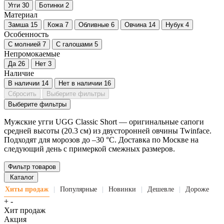
Угги
30
Ботинки
2
Материал
Замша
15
Кожа
7
Обливные
6
Овчина
14
Нубук
4
Особенность
С молнией
7
С галошами
5
Непромокаемые
Да
26
Нет
3
Наличие
В наличии
14
Нет в наличии
16
Сбросить
Выберите фильтры
Выберите фильтры
Мужские угги UGG Classic Short — оригинальные сапоги
средней высоты (20.3 см) из двусторонней овчины Twinface.
Подходят для морозов до –30 °C. Доставка по Москве на
следующий день с примеркой смежных размеров.
Фильтр товаров
Каталог
Хиты продаж
Популярные
Новинки
Дешевле
Дороже
|
|
|
|
+
-
Хит продаж
Акция