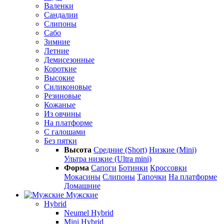
Валенки
Сандалии
Слипоны
Сабо
Зимние
Летние
Демисезонные
Короткие
Высокие
Силиконовые
Резиновые
Кожаные
Из овчины
На платформе
С галошами
Без пятки
Высота
Средние (Short)
Низкие (Mini)
Ультра низкие (Ultra mini)
Форма
Сапоги
Ботинки
Кроссовки
Мокасины
Слипоны
Тапочки
На платформе
Домашние
Мужские
Hybrid
Neumel Hybrid
Mini Hybrid