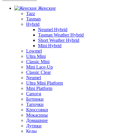
Женские
Tazz
Tasman
Hybrid
Neumel Hybrid
Tasman Weather Hybrid
Short Weather Hybrid
Mini Hybrid
Lowmel
Ultra Mini
Classic Mini
Mini Lace-Up
Classic Clear
Neumel
Ultra Mini Platform
Mini Platform
Сапоги
Ботинки
Тапочки
Кроссовки
Мокасины
Домашние
Дутики
Кеды