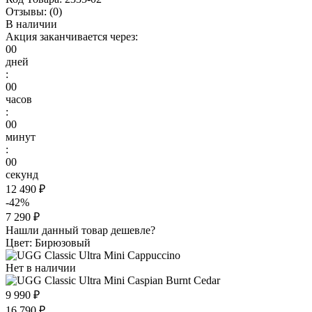
Отзывы:
(0)
В наличии
Акция заканчивается через:
00
дней
:
00
часов
:
00
минут
:
00
секунд
12 490 ₽
-42%
7 290 ₽
Нашли данный товар дешевле?
Цвет: Бирюзовый
Нет в наличии
9 990 ₽
16 790 ₽