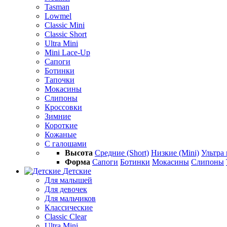
Tasman
Lowmel
Classic Mini
Classic Short
Ultra Mini
Mini Lace-Up
Сапоги
Ботинки
Тапочки
Мокасины
Слипоны
Кроссовки
Зимние
Короткие
Кожаные
С галошами
Высота
Средние (Short)
Низкие (Mini)
Ультра 
Форма
Сапоги
Ботинки
Мокасины
Слипоны
Детские
Для малышей
Для девочек
Для мальчиков
Классические
Classic Clear
Ultra Mini