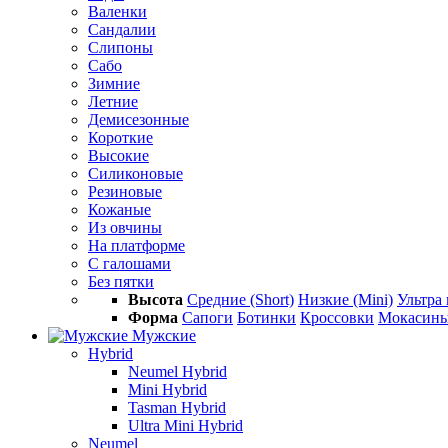
Валенки
Сандалии
Слипоны
Сабо
Зимние
Летние
Демисезонные
Короткие
Высокие
Силиконовые
Резиновые
Кожаные
Из овчины
На платформе
С галошами
Без пятки
Высота
Средние (Short)
Низкие (Mini)
Ультра 
Форма
Сапоги
Ботинки
Кроссовки
Мокасин
Мужские
Hybrid
Neumel Hybrid
Mini Hybrid
Tasman Hybrid
Ultra Mini Hybrid
Neumel