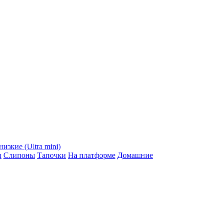
низкие (Ultra mini)
ы
Слипоны
Тапочки
На платформе
Домашние