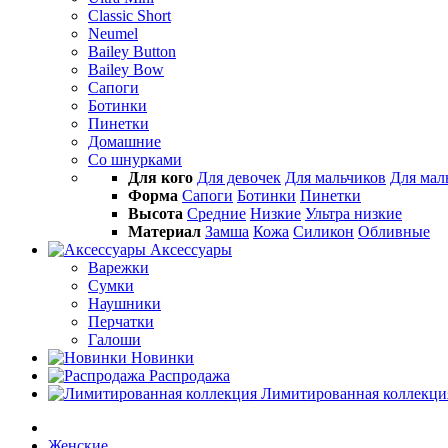
Classic Short
Neumel
Bailey Button
Bailey Bow
Сапоги
Ботинки
Пинетки
Домашние
Со шнурками
Для кого
Для девочек
Для мальчиков
Для ма
Форма
Сапоги
Ботинки
Пинетки
Высота
Средние
Низкие
Ультра низкие
Материал
Замша
Кожа
Силикон
Обливные
Аксессуары
Варежки
Сумки
Наушники
Перчатки
Галоши
Новинки
Распродажа
Лимитированная коллекци
Женские