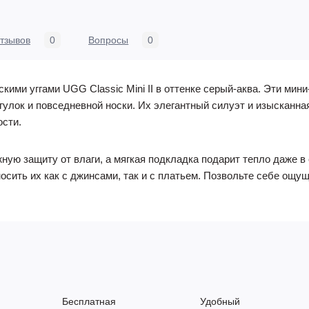
тзывов
0
Вопросы
0
скими уггами UGG Classic Mini II в оттенке серый-аква. Эти мин
улок и повседневной носки. Их элегантный силуэт и изысканна
ости.
ую защиту от влаги, а мягкая подкладка подарит тепло даже в
сить их как с джинсами, так и с платьем. Позвольте себе ощущ
Бесплатная
Удобный