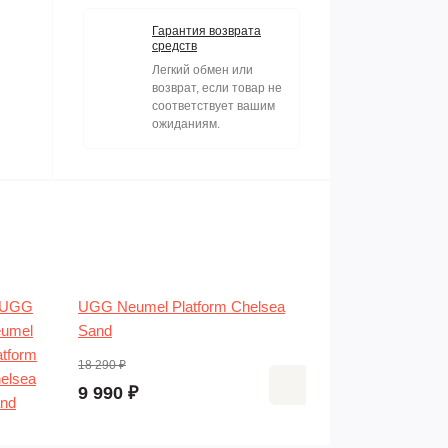
Гарантия возврата
средств
Легкий обмен или
возврат, если товар не
соответствует вашим
ожиданиям.
UGG Neumel Platform Chelsea
U
Sand
18 290 ₽
1
9 990 ₽
9