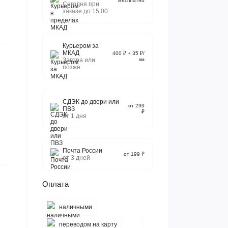
Бесплатно
Сегодня при
заказе до 15:00
Курьером за
МКАД
400 ₽ + 35 ₽/
Завтра или
км
позже
СДЭК до двери или
от 299
ПВЗ
₽
от 1 дня
Почта России
от 199 ₽
от 3 дней
Оплата
наличными
переводом на карту