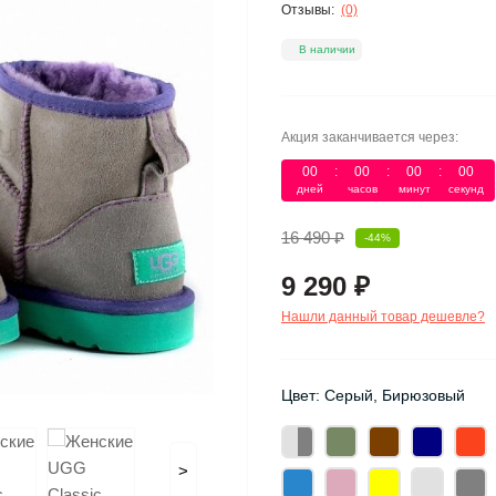
Отзывы:
(0)
В наличии
Акция заканчивается через:
00
:
00
:
00
:
00
дней
часов
минут
секунд
16 490 ₽
-44%
9 290 ₽
Нашли данный товар дешевле?
Цвет: Серый, Бирюзовый
>