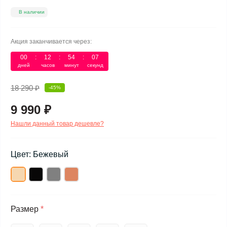
В наличии
Акция заканчивается через:
00
:
12
:
54
:
07
дней
часов
минут
секунд
18 290 ₽
-45%
9 990 ₽
Нашли данный товар дешевле?
Цвет: Бежевый
Размер
*