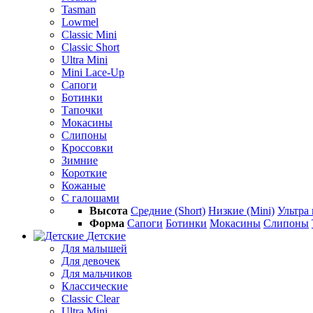
Tasman
Lowmel
Classic Mini
Classic Short
Ultra Mini
Mini Lace-Up
Сапоги
Ботинки
Тапочки
Мокасины
Слипоны
Кроссовки
Зимние
Короткие
Кожаные
С галошами
Высота
Средние (Short)
Низкие (Mini)
Ультра 
Форма
Сапоги
Ботинки
Мокасины
Слипоны
Детские
Для малышей
Для девочек
Для мальчиков
Классические
Classic Clear
Ultra Mini