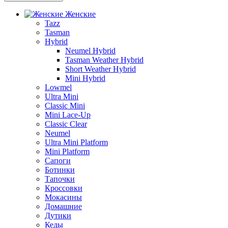
Женские
Tazz
Tasman
Hybrid
Neumel Hybrid
Tasman Weather Hybrid
Short Weather Hybrid
Mini Hybrid
Lowmel
Ultra Mini
Classic Mini
Mini Lace-Up
Classic Clear
Neumel
Ultra Mini Platform
Mini Platform
Сапоги
Ботинки
Тапочки
Кроссовки
Мокасины
Домашние
Дутики
Кеды