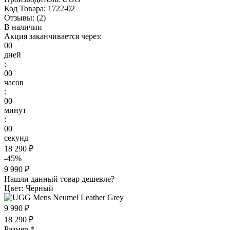
Код Товара:
1722-02
Отзывы:
(2)
В наличии
Акция заканчивается через:
00
дней
:
00
часов
:
00
минут
:
00
секунд
18 290 ₽
-45%
9 990 ₽
Нашли данный товар дешевле?
Цвет: Черный
9 990 ₽
18 290 ₽
Размер
*