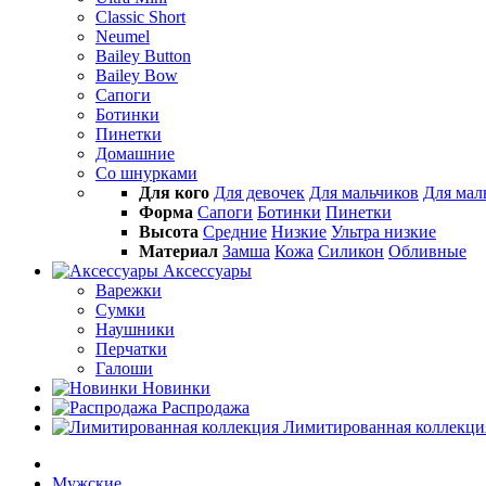
Classic Short
Neumel
Bailey Button
Bailey Bow
Сапоги
Ботинки
Пинетки
Домашние
Со шнурками
Для кого
Для девочек
Для мальчиков
Для ма
Форма
Сапоги
Ботинки
Пинетки
Высота
Средние
Низкие
Ультра низкие
Материал
Замша
Кожа
Силикон
Обливные
Аксессуары
Варежки
Сумки
Наушники
Перчатки
Галоши
Новинки
Распродажа
Лимитированная коллекци
Мужские