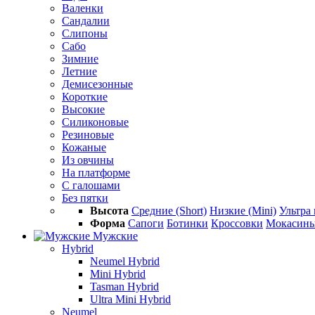
Валенки
Сандалии
Слипоны
Сабо
Зимние
Летние
Демисезонные
Короткие
Высокие
Силиконовые
Резиновые
Кожаные
Из овчины
На платформе
С галошами
Без пятки
Высота
Средние (Short)
Низкие (Mini)
Ультра 
Форма
Сапоги
Ботинки
Кроссовки
Мокасин
Мужские
Hybrid
Neumel Hybrid
Mini Hybrid
Tasman Hybrid
Ultra Mini Hybrid
Neumel