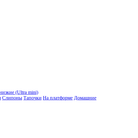
низкие (Ultra mini)
ы
Слипоны
Тапочки
На платформе
Домашние