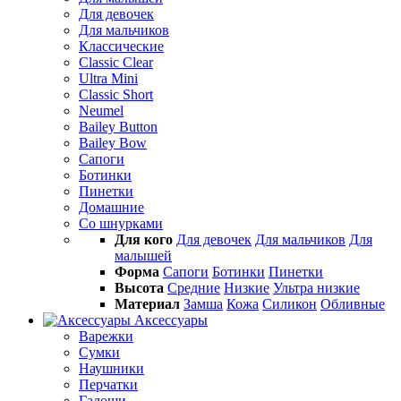
Для девочек
Для мальчиков
Классические
Classic Clear
Ultra Mini
Classic Short
Neumel
Bailey Button
Bailey Bow
Сапоги
Ботинки
Пинетки
Домашние
Со шнурками
Для кого
Для девочек
Для мальчиков
Для
малышей
Форма
Сапоги
Ботинки
Пинетки
Высота
Средние
Низкие
Ультра низкие
Материал
Замша
Кожа
Силикон
Обливные
Аксессуары
Варежки
Сумки
Наушники
Перчатки
Галоши