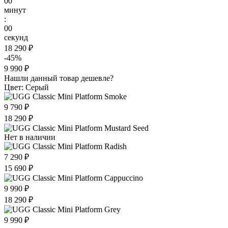
00
минут
:
00
секунд
18 290 ₽
-45%
9 990 ₽
Нашли данный товар дешевле?
Цвет: Серый
9 790 ₽
18 290 ₽
Нет в наличии
7 290 ₽
15 690 ₽
9 990 ₽
18 290 ₽
9 990 ₽