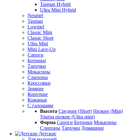
Tasman Hybrid
Ultra Mini Hybrid
Neumel
Tasman
Lowmel
Classic Mini
Classic Short
Ultra Mini
Mini Lace-Up
Сапоги
Ботинки
Тапочки
Мокасины
Слипоны
Кроссовки
Зимние
Короткие
Кожаные
С галошами
Высота
Средние (Short)
Низкие (Mini)
Ультра низкие (Ultra mini)
Форма
Сапоги
Ботинки
Мокасины
Слипоны
Тапочки
Домашние
Детские
Для малышей