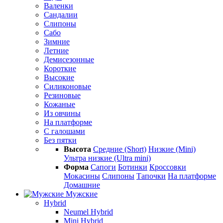
Валенки
Сандалии
Слипоны
Сабо
Зимние
Летние
Демисезонные
Короткие
Высокие
Силиконовые
Резиновые
Кожаные
Из овчины
На платформе
С галошами
Без пятки
Высота
Средние (Short)
Низкие (Mini)
Ультра низкие (Ultra mini)
Форма
Сапоги
Ботинки
Кроссовки
Мокасины
Слипоны
Тапочки
На платформе
Домашние
Мужские
Hybrid
Neumel Hybrid
Mini Hybrid