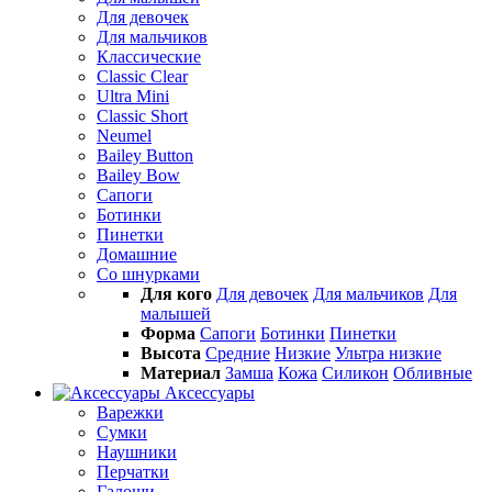
Для девочек
Для мальчиков
Классические
Classic Clear
Ultra Mini
Classic Short
Neumel
Bailey Button
Bailey Bow
Сапоги
Ботинки
Пинетки
Домашние
Со шнурками
Для кого
Для девочек
Для мальчиков
Для
малышей
Форма
Сапоги
Ботинки
Пинетки
Высота
Средние
Низкие
Ультра низкие
Материал
Замша
Кожа
Силикон
Обливные
Аксессуары
Варежки
Сумки
Наушники
Перчатки
Галоши