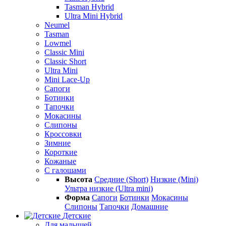
Tasman Hybrid
Ultra Mini Hybrid
Neumel
Tasman
Lowmel
Classic Mini
Classic Short
Ultra Mini
Mini Lace-Up
Сапоги
Ботинки
Тапочки
Мокасины
Слипоны
Кроссовки
Зимние
Короткие
Кожаные
С галошами
Высота
Средние (Short)
Низкие (Mini)
Ультра низкие (Ultra mini)
Форма
Сапоги
Ботинки
Мокасины
Слипоны
Тапочки
Домашние
Детские
Для малышей