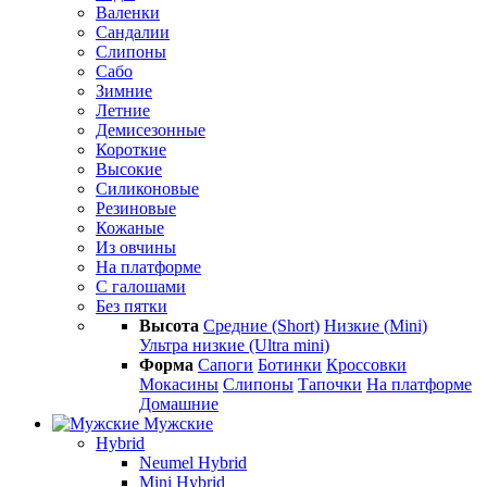
Валенки
Сандалии
Слипоны
Сабо
Зимние
Летние
Демисезонные
Короткие
Высокие
Силиконовые
Резиновые
Кожаные
Из овчины
На платформе
С галошами
Без пятки
Высота
Средние (Short)
Низкие (Mini)
Ультра низкие (Ultra mini)
Форма
Сапоги
Ботинки
Кроссовки
Мокасины
Слипоны
Тапочки
На платформе
Домашние
Мужские
Hybrid
Neumel Hybrid
Mini Hybrid