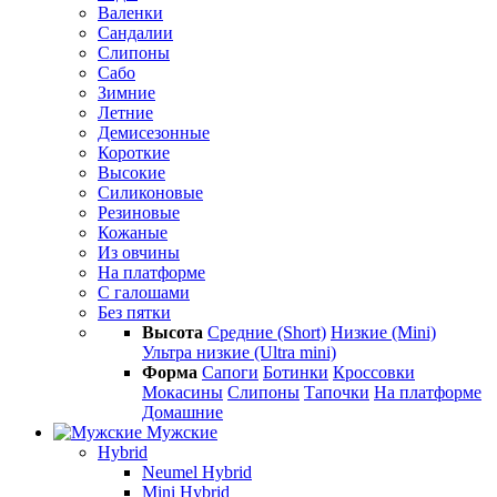
Валенки
Сандалии
Слипоны
Сабо
Зимние
Летние
Демисезонные
Короткие
Высокие
Силиконовые
Резиновые
Кожаные
Из овчины
На платформе
С галошами
Без пятки
Высота
Средние (Short)
Низкие (Mini)
Ультра низкие (Ultra mini)
Форма
Сапоги
Ботинки
Кроссовки
Мокасины
Слипоны
Тапочки
На платформе
Домашние
Мужские
Hybrid
Neumel Hybrid
Mini Hybrid