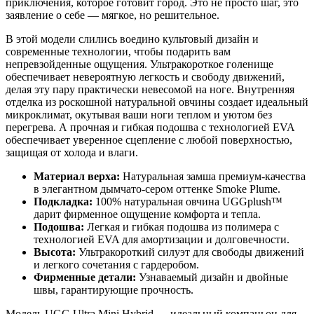
приключения, которое готовит город. Это не просто шаг, это
заявление о себе — мягкое, но решительное.
В этой модели слились воедино культовый дизайн и
современные технологии, чтобы подарить вам
непревзойденные ощущения. Ультракороткое голенище
обеспечивает невероятную легкость и свободу движений,
делая эту пару практически невесомой на ноге. Внутренняя
отделка из роскошной натуральной овчины создает идеальный
микроклимат, окутывая ваши ноги теплом и уютом без
перегрева. А прочная и гибкая подошва с технологией EVA
обеспечивает уверенное сцепление с любой поверхностью,
защищая от холода и влаги.
Материал верха:
Натуральная замша премиум-качества
в элегантном дымчато-сером оттенке Smoke Plume.
Подкладка:
100% натуральная овчина UGGplush™
дарит фирменное ощущение комфорта и тепла.
Подошва:
Легкая и гибкая подошва из полимера с
технологией EVA для амортизации и долговечности.
Высота:
Ультракороткий силуэт для свободы движений
и легкого сочетания с гардеробом.
Фирменные детали:
Узнаваемый дизайн и двойные
швы, гарантирующие прочность.
Модель UGG Ultra Mini Hybrid — идеальный компаньон для