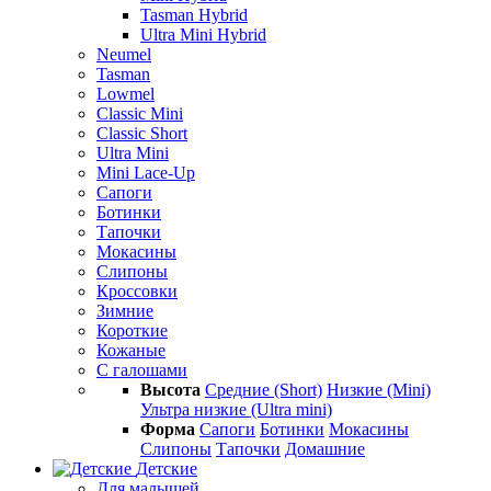
Tasman Hybrid
Ultra Mini Hybrid
Neumel
Tasman
Lowmel
Classic Mini
Classic Short
Ultra Mini
Mini Lace-Up
Сапоги
Ботинки
Тапочки
Мокасины
Слипоны
Кроссовки
Зимние
Короткие
Кожаные
С галошами
Высота
Средние (Short)
Низкие (Mini)
Ультра низкие (Ultra mini)
Форма
Сапоги
Ботинки
Мокасины
Слипоны
Тапочки
Домашние
Детские
Для малышей