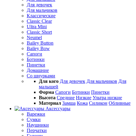
Для девочек
Для мальчиков
Классические
Classic Clear
Ultra Mini
Classic Short
Neumel
Bailey Button
Bailey Bow
Сапоги
Ботинки
Пинетки
Домашние
Со шнурками
Для кого
Для девочек
Для мальчиков
Для
малышей
Форма
Сапоги
Ботинки
Пинетки
Высота
Средние
Низкие
Ультра низкие
Материал
Замша
Кожа
Силикон
Обливные
Аксессуары
Варежки
Сумки
Наушники
Перчатки
Галоши