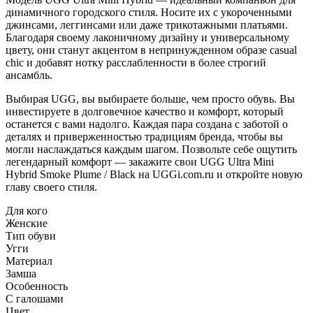
динамичного городского стиля. Носите их с укороченными
джинсами, леггинсами или даже трикотажными платьями.
Благодаря своему лаконичному дизайну и универсальному
цвету, они станут акцентом в непринужденном образе casual
chic и добавят нотку расслабленности в более строгий
ансамбль.
Выбирая UGG, вы выбираете больше, чем просто обувь. Вы
инвестируете в долговечное качество и комфорт, который
останется с вами надолго. Каждая пара создана с заботой о
деталях и приверженностью традициям бренда, чтобы вы
могли наслаждаться каждым шагом. Позвольте себе ощутить
легендарный комфорт — закажите свои UGG Ultra Mini
Hybrid Smoke Plume / Black на UGGi.com.ru и откройте новую
главу своего стиля.
Для кого
Женские
Тип обуви
Угги
Материал
Замша
Особенность
С галошами
Цвет